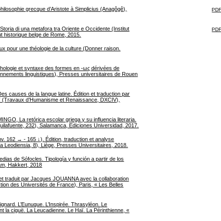
losophie grecque d’Aristote à Simplicius (Anagôgê),
PDF
oria di una metafora tra Oriente e Occidente (Institut
PDF
ut historique belge de Rome, 2015.
x pour une théologie de la culture (Donner raison.
hologie et syntaxe des formes en -ως dérivées de
onnements linguistiques), Presses universitaires de Rouen
es causes de la langue latine. Édition et traduction par
(Travaux d’Humanisme et Renaissance, DXCIV),
La retórica escolar griega y su influencia literaria.
ilafuente, 232), Salamanca, Ediciones Universidad, 2017.
. 162 → - 165 ↓). Édition, traduction et analyse
ca Leodiensia, 8), Liège, Presses Universitaires, 2018.
as de Sófocles. Tipología y función a partir de los
am, Hakkert, 2018
li et traduit par Jacques JOUANNA avec la collaboration
n des Universités de France), Paris, « Les Belles
gnard. L’Eunuque. L’Inspirée. Thrasyléon. Le
nt la ciguë. La Leucadienne. Le Haï. La Périnthienne, «