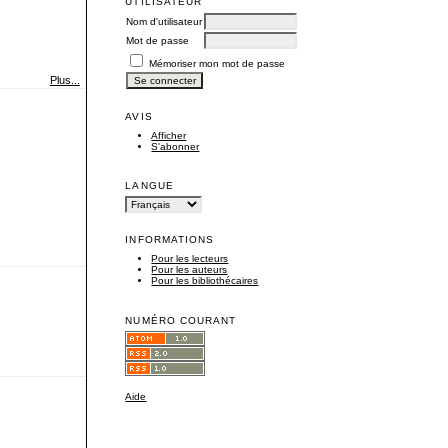
UTILISATEUR
Nom d'utilisateur
Mot de passe
Mémoriser mon mot de passe
Plus...
AVIS
Afficher
S'abonner
LANGUE
INFORMATIONS
Pour les lecteurs
Pour les auteurs
Pour les bibliothécaires
NUMÉRO COURANT
Aide