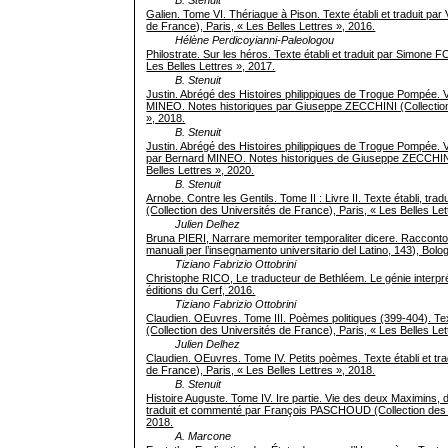
B. Stenuit
Galien. Tome VI. Thériaque à Pison. Texte établi et traduit 
de France), Paris, « Les Belles Lettres », 2016.
Hélène Perdicoyianni-Paleologou
Philostrate. Sur les héros. Texte établi et traduit par Simone 
Les Belles Lettres », 2017.
B. Stenuit
Justin. Abrégé des Histoires philippiques de Trogue Pompée. Vol.
MINEO. Notes historiques par Giuseppe ZECCHINI (Collection 
», 2018.
B. Stenuit
Justin. Abrégé des Histoires philippiques de Trogue Pompée. Vo
par Bernard MINEO. Notes historiques de Giuseppe ZECCHINI (
Belles Lettres », 2020.
B. Stenuit
Arnobe. Contre les Gentils. Tome II : Livre II. Texte établi,
(Collection des Universités de France), Paris, « Les Belles Let
Julien Delhez
Bruna PIERI, Narrare memoriter temporaliter dicere. Racconto 
manuali per l’insegnamento universitario del Latino, 143), Bolo
Tiziano Fabrizio Ottobrini
Christophe RICO, Le traducteur de Bethléem. Le génie interpréta
éditions du Cerf, 2016.
Tiziano Fabrizio Ottobrini
Claudien. OEuvres. Tome III. Poèmes politiques (399-404). T
(Collection des Universités de France), Paris, « Les Belles Let
Julien Delhez
Claudien. OEuvres. Tome IV. Petits poèmes. Texte établi et t
de France), Paris, « Les Belles Lettres », 2018.
B. Stenuit
Histoire Auguste. Tome IV. Ire partie. Vie des deux Maximins, d
traduit et commenté par François PASCHOUD (Collection des Un
2018.
A. Marcone