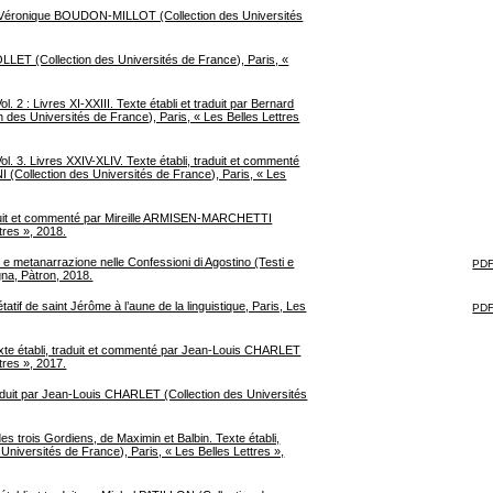
par Véronique BOUDON-MILLOT (Collection des Universités
FOLLET (Collection des Universités de France), Paris, «
 2 : Livres XI-XXIII. Texte établi et traduit par Bernard
des Universités de France), Paris, « Les Belles Lettres
l. 3. Livres XXIV-XLIV. Texte établi, traduit et commenté
Collection des Universités de France), Paris, « Les
 traduit et commenté par Mireille ARMISEN-MARCHETTI
tres », 2018.
e metanarrazione nelle Confessioni di Agostino (Testi e
PDF
gna, Pàtron, 2018.
tif de saint Jérôme à l’aune de la linguistique, Paris, Les
PDF
exte établi, traduit et commenté par Jean-Louis CHARLET
tres », 2017.
raduit par Jean-Louis CHARLET (Collection des Universités
es trois Gordiens, de Maximin et Balbin. Texte établi,
iversités de France), Paris, « Les Belles Lettres »,