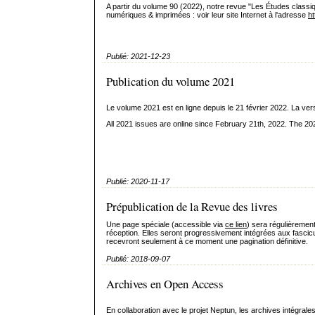
A partir du volume 90 (2022)
, notre revue "Les Études class
numériques & imprimées : voir leur site Internet à l'adresse
ht
Publié: 2021-12-23
Publication du volume 2021
Le volume 2021 est en ligne depuis le 21 février 2022. La v
All 2021 issues are online since February 21th, 2022. The 2021
Publié: 2020-11-17
Prépublication de la Revue des livres
Une page spéciale (accessible via
ce lien
) sera régulièremen
réception. Elles seront progressivement intégrées aux fascicu
recevront seulement à ce moment une pagination définitive.
Publié: 2018-09-07
Archives en Open Access
En collaboration avec le projet Neptun, les archives intégra