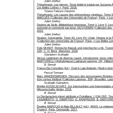
Julien Delhez
Théophraste. Les pierres. Texte établi et traduit par Suzanne
Les Belles Lettres », Paris, 2018.
Tiziano Fabrizio Ottobrini
Théophraste. Les causes des phénomènes végétaux. Tome II. Liv
AMIGUES (Collection des Universités de France), Paris, « Les 
Julien Delhez
Diodore de Sicile. Bibliothèque historique. Tome V. Livre V. Liv
présenté et commenté par Anne JACQUEMIN (Collection des Uni
2015.
Julien Delhez
Strabon. Géographie. Tome XII. Livre XV. L’Inde, l’Ariane et la 
(Collection des Universités de France), Paris, « Les Belles Let
Julien Delhez
Felix MUNDT, Römische Klassik und griechische Lyrik. Transf
155), C. H. Beck, München, 2018
Giampiero Scafoglio
Versus sapientum de diuersis causis. Introduzione, testo criti
MARTORELLI (Anthologiarum Latinarum parerga, VII), Hildes
B. Stenuit
Franca Ela Consolino (éd.), Ovid in Late Antiquity (Studi e test
Pascal Tonnaer
Marc VANDERSMISSEN, Discours des personnages féminins c
d’un corpus théâtral (Collection Latomus, 359), Bruxelles, Lat
Scafoglio Giampiero
Brigitte KOGELSCHATZ, Zur Interpunktion und Interpretation 
Wissenschafts-Verlag, 2019.
B. Stenuit
Le Declamazioni minori attribuite a Quintiliano. I (244-292). T
CASAMENTO, G. DIMATTEO, G. KRAPINGER, B. SANTORELLI
B. Stenuit
Émeline MARQUIS et Alain BILLAULT (éd.), MIXIS. Le mélange
Quaero), Paris, Demopolis, 2017.