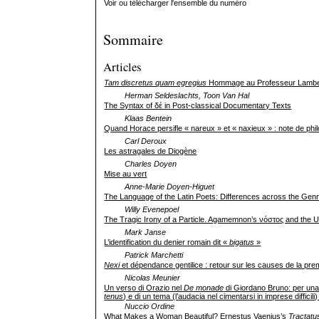
Voir ou télécharger l'ensemble du numéro
Sommaire
Articles
Tam discretus quam egregius
Hommage au Professeur Lamber
Herman Seldeslachts, Toon Van Hal
The Syntax of δέ in Post-classical Documentary Texts
Klaas Bentein
Quand Horace persifle « nareux » et « naxieux » : note de philo
Carl Deroux
Les astragales de Diogène
Charles Doyen
Mise au vert
Anne-Marie Doyen-Higuet
The Language of the Latin Poets: Differences across the Gen
Willy Evenepoel
The Tragic Irony of a Particle. Agamemnon’s νόστος and the Us
Mark Janse
L’identification du de­nier romain dit «
bigatus
»
Patrick Marchetti
Nexi
et dépendance gentilice : retour sur les causes de la pre
Nicolas Meunier
Un verso di Orazio nel
De monade
di Giordano Bruno: per una 
tenus
) e di un tema (l’audacia nel cimentarsi in imprese difficili
Nuccio Ordine
What Makes a Woman Beautiful? Ernestus Vaenius’s
Tractatu