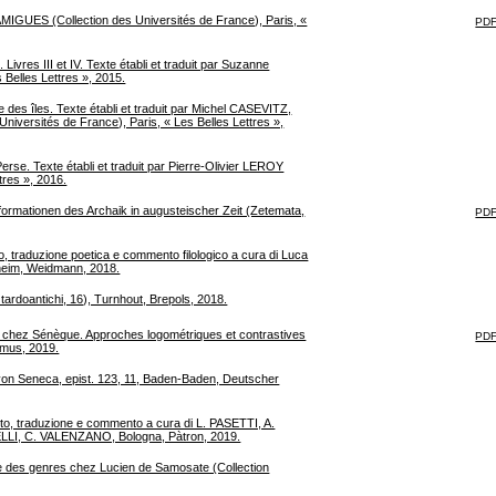
 AMIGUES (Collection des Universités de France), Paris, «
PDF
res III et IV. Texte établi et traduit par Suzanne
Belles Lettres », 2015.
re des îles. Texte établi et traduit par Michel CASEVITZ,
versités de France), Paris, « Les Belles Lettres »,
Perse. Texte établi et traduit par Pierre-Olivier LEROY
tres », 2016.
ormationen des Archaik in augusteischer Zeit (Zetemata,
PDF
co, traduzione poetica e commento filologico a cura di Luca
heim, Weidmann, 2018.
i tardoantichi, 16), Turnhout, Brepols, 2018.
hez Sénèque. Approches logométriques et contrastives
PDF
omus, 2019.
von Seneca, epist. 123, 11, Baden-Baden, Deutscher
esto, traduzione e commento a cura di L. PASETTI, A.
, C. VALENZANO, Bologna, Pàtron, 2019.
 des genres chez Lucien de Samosate (Collection