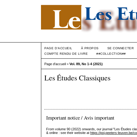
PAGE D'ACCUEIL
À PROPOS
SE CONNECTER
COMPTE RENDU DE LIVRE
##COLLECTION##
Page d'accueil
>
Vol. 89, No 1-4 (2021)
Les Études Classiques
Important notice / Avis important
From volume 90 (2022) onwards
, our journal "Les Études cla
& online : see their website at
https://poj.peeters-leuven.be/c