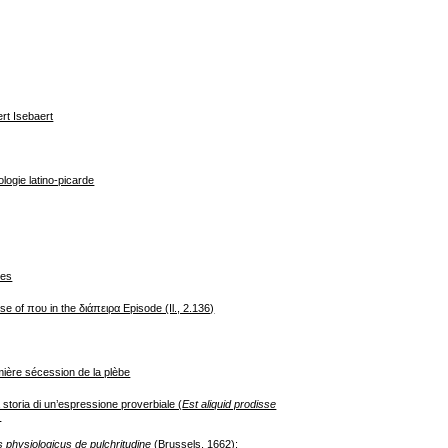
t Isebaert
logie latino-picarde
res
e of που in the διάπειρα Episode (Il., 2.136)
mière sécession de la plèbe
storia di un’espressione pro­verbiale (
Est aliquid prodisse
)
s physiologicus de pulchritudine
(Brussels, 1662):