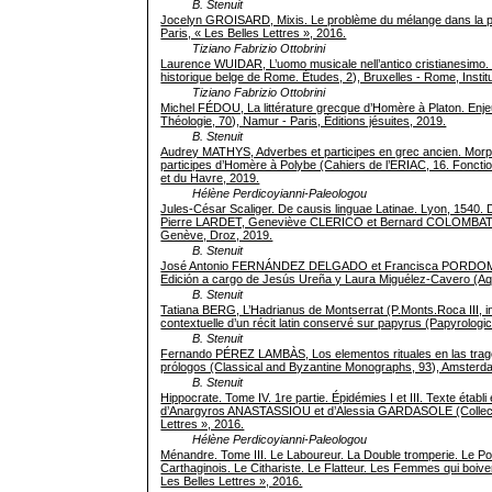
B. Stenuit
Jocelyn GROISARD, Mixis. Le problème du mélange dans la phi
Paris, « Les Belles Lettres », 2016.
Tiziano Fabrizio Ottobrini
Laurence WUIDAR, L’uomo musicale nell’antico cristianesimo. St
historique belge de Rome. Études, 2), Bruxelles - Rome, Instit
Tiziano Fabrizio Ottobrini
Michel FÉDOU, La littérature grecque d’Homère à Platon. Enjeu
Théologie, 70), Namur - Paris, Éditions jésuites, 2019.
B. Stenuit
Audrey MATHYS, Adverbes et participes en grec ancien. Morp
participes d’Homère à Polybe (Cahiers de l’ERIAC, 16. Foncti
et du Havre, 2019.
Hélène Perdicoyianni-Paleologou
Jules-César Scaliger. De causis linguae Latinae. Lyon, 1540. D
Pierre LARDET, Geneviève CLERICO et Bernard COLOMBAT 
Genève, Droz, 2019.
B. Stenuit
José Antonio FERNÁNDEZ DELGADO et Francisca PORDOMINGO, 
Edición a cargo de Jesús Ureña y Laura Miguélez-Cavero (Aqu
B. Stenuit
Tatiana BERG, L’Hadrianus de Montserrat (P.Monts.Roca III, inv
contextuelle d’un récit latin conservé sur papyrus (Papyrologi
B. Stenuit
Fernando PÉREZ LAMBÀS, Los elementos rituales en las tragedi
prólogos (Classical and Byzantine Monographs, 93), Amsterd
B. Stenuit
Hippocrate. Tome IV. 1re partie. Épidémies I et III. Texte étab
d’Anargyros ANASTASSIOU et d’Alessia GARDASOLE (Collectio
Lettres », 2016.
Hélène Perdicoyianni-Paleologou
Ménandre. Tome III. Le Laboureur. La Double tromperie. Le Poi
Carthaginois. Le Cithariste. Le Flatteur. Les Femmes qui boive
Les Belles Lettres », 2016.