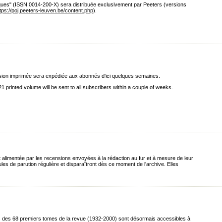
iques" (ISSN 0014-200-X) sera distribuée exclusivement par Peeters (versions
tps://poj.peeters-leuven.be/content.php
).
ersion imprimée sera expédiée aux abonnés d'ici quelques semaines.
 printed volume will be sent to all subscribers within a couple of weeks.
t alimentée par les recensions envoyées à la rédaction au fur et à mesure de leur
les de parution régulière et disparaîtront dès ce moment de l'archive. Elles
les des 68 premiers tomes de la revue (1932-2000) sont désormais accessibles à