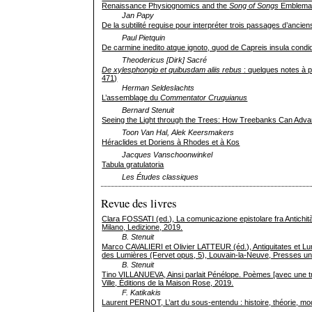
Renaissance Physiognomics and the
Song of Songs
Emblemat
Jan Papy
De la subtilité requise pour interpréter trois passages d’ancie
Paul Pietquin
De carmine inedito atque ignoto, quod de Capreis insula cond
Theodericus [Dirk] Sacré
De xylesphongio et quibusdam aliis rebus
: quelques notes à p
471)
Herman Seldeslachts
L’assemblage du
Commentator Cruquianus
Bernard Stenuit
Seeing the Light through the Trees: How Treebanks Can Adva
Toon Van Hal, Alek Keersmakers
Héraclides et Doriens à Rhodes et à Kos
Jacques Vanschoonwinkel
Tabula gratulatoria
Les Études classiques
Revue des livres
Clara FOSSATI (ed.), La comunicazione epistolare fra Antichit
Milano, Ledizione, 2019.
B. Stenuit
Marco CAVALIERI et Olivier LATTEUR (éd.), Antiquitates et Lumi
des Lumières (Fervet opus, 5), Louvain-la-Neuve, Presses uni
B. Stenuit
Tino VILLANUEVA, Ainsi parlait Pénélope. Poèmes [avec une t
Ville, Éditions de la Maison Rose, 2019.
F. Katikakis
Laurent PERNOT, L’art du sous-entendu : histoire, théorie, mo