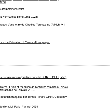
ized
ns grammairiens latins
idit Hermannus Röhl (1851-1923)
ropos d’une lettre de Claudius Terentianus (P.Mich. VIII
nce the Education of Classical Languages
à e Rinascimento (Pubblicazioni del D.AR.FI.CL.ET, 256),
ères. Étude et réception de l’Antiquité romaine au siècle
versitaires de Louvain, 2019.
raduction française par Tomás Pereira Ginet], Cossonay-
de d’emploi, Paris, Fayard, 2018.