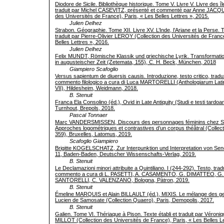
Diodore de Sicile. Bibliothèque historique. Tome V. Livre V. Livre des île
traduit par Michel CASEVITZ, présenté et commenté par Anne JACQU
des Universités de France), Paris, « Les Belles Lettres », 2015.
Julien Delhez
Strabon. Géographie. Tome XII. Livre XV. L’Inde, l’Ariane et la Perse. T
traduit par Pierre-Olivier LEROY (Collection des Universités de France
Belles Lettres », 2016.
Julien Delhez
Felix MUNDT, Römische Klassik und griechische Lyrik. Transformati
in augusteischer Zeit (Zetemata, 155), C. H. Beck, München, 2018
Giampiero Scafoglio
Versus sapientum de diuersis causis. Introduzione, testo critico, trad
commento filologico a cura di Luca MARTORELLI (Anthologiarum Lat
VII), Hildesheim, Weidmann, 2018.
B. Stenuit
Franca Ela Consolino (éd.), Ovid in Late Antiquity (Studi e testi tardoan
Turnhout, Brepols, 2018.
Pascal Tonnaer
Marc VANDERSMISSEN, Discours des personnages féminins chez S
Approches logométriques et contrastives d’un corpus théâtral (Collec
359), Bruxelles, Latomus, 2019.
Scafoglio Giampiero
Brigitte KOGELSCHATZ, Zur Interpunktion und Interpretation von Sene
11, Baden-Baden, Deutscher Wissenschafts-Verlag, 2019.
B. Stenuit
Le Declamazioni minori attribuite a Quintiliano. I (244-292). Testo, tra
commento a cura di L. PASETTI, A. CASAMENTO, G. DIMATTEO, G
SANTORELLI, C. VALENZANO, Bologna, Pàtron, 2019.
B. Stenuit
Émeline MARQUIS et Alain BILLAULT (éd.), MIXIS. Le mélange des g
Lucien de Samosate (Collection Quaero), Paris, Demopolis, 2017.
B. Stenuit
Galien. Tome VI. Thériaque à Pison. Texte établi et traduit par Vér
MILLOT (Collection des Universités de France), Paris, « Les Belles Le