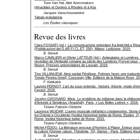
Toon Van Hal, Alek Keersmakers
Héraclides et Doriens à Rhodes et à Kos
Jacques Vanschoonwinkel
Tabula gratulatoria
Les Études classiques
Revue des livres
Clara FOSSATI (ed.), La comunicazione epistolare fra Antichità e Rin
(Pubblicazioni del D.AR.FI.CL.ET, 256), Milano, Ledizione, 2019.
B. Stenuit
Marco CAVALIERI et Olivier LATTEUR (éd.), Antiquitates et Lumières.
réception de l’Antiquité romaine au siècle des Lumières (Fervet opus, 
Neuve, Presses universitaires de Louvain, 2019.
B. Stenuit
Tino VILLANUEVA, Ainsi parlait Pénélope. Poèmes [avec une traductio
Tomás Pereira Ginet], Cossonay-Ville, Éditions de la Maison Rose, 20
F. Katikakis
Laurent PERNOT, L’art du sous-entendu : histoire, théorie, mode d’emp
Fayard, 2018.
B. Stenuit
Jocelyn GROISARD, Mixis. Le problème du mélange dans la philosop
d’Aristote à Simplicius (Anagôgê), Paris, « Les Belles Lettres », 2016.
Tiziano Fabrizio Ottobrini
Laurence WUIDAR, L’uomo musicale nell’antico cristianesimo. Storia 
tra Oriente e Occidente (Institut historique belge de Rome. Études, 2),
Rome, Institut historique belge de Rome, 2015.
Tiziano Fabrizio Ottobrini
Michel FÉDOU, La littérature grecque d’Homère à Platon. Enjeux pour
la culture (Donner raison. Théologie, 70), Namur - Paris, Éditions jésu
B. Stenuit
Audrey MATHYS, Adverbes et participes en grec ancien. Morphologie