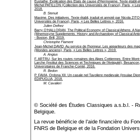
Eustathe, Explication des États de cause d’Hermogène. Texte établi et 
Michel PATILLON (Collection des Universités de France), Paris, « Les 
2018.
B. Stenuit
Maxime. Des initiatives. Texte établi, traduit et annoté par Nicola ZITO
Universités de France), Paris, « Les Belles Lettres », 2016.
Julien Delhez
Barry O’HALLORAN, The Political Economy of Classical Athens. A Na
(Mnemosyne Supplements. History and Archaeology of Classical Antiqu
- Boston, Brill, 2019.
Christophe Flament
Jean-Michel DAVID, Au service de l’honneur. Les appariteurs des mag
(Mondes anciens), Paris, « Les Belles Lettres », 2019.
A. Angius
F. ARTRU, Sur les routes romaines des Alpes Cottiennes. Entre Mont-
Larche (Institut des Sciences et Techniques de l’Antiquité), Besançon
Universitaires de Franche-Comté, 2016.
R. Bedon
P. FAVIA, Ordona XII. Un casale nel Tavoliere medievale (Insulae Diom
EDIPUGLIA, 2018.
M. Cavalieri
© Société des Études Classiques a.s.b.l. - 
Belgique.
La revue bénéficie de l'aide financière du Fo
FNRS de Belgique et de la Fondation Universi