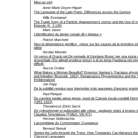
Mise au vert
Anne-Marie Doyen-Higuet
The Language of the Latin Poets: Differences across the Genres
Willy Evenepoel
The Tragic Irony of a Particle. Agamemnon’s νόστος and the Use of πο
Episode (Il., 2.136)
Mark Janse
L’identification du de­nier romain dit «
bigatus
»
Patrick Marchetti
Nexi
et dépendance gentilice : retour sur les causes de la première s
plèbe
Nicolas Meunier
Un verso di Orazio nel
De monade
di Giordano Bruno: per una storia 
pro­verbiale (
Est aliquid prodisse tenus
) e di un tema (l’audacia nel ci
difficili)
Nuccio Ordine
What Makes a Woman Beautiful? Ernestus Vaenius’s
Tractatus physi
pulchritudine
(Brussels, 1662): Renaissance Physiognomics and the
Emblematized
Jan Papy
De la subtilité requise pour interpréter trois passages d’anciens gramm
Paul Pietquin
De carmine inedito atque ignoto, quod de Capreis insula condidit He
(1851-1923)
Theodericus [Dirk] Sacré
De xylesphongio et quibusdam aliis rebus
: quelques notes à propos d’
Claudius Terentianus (P.Mich. VIII 471)
Herman Seldeslachts
L’assemblage du
Commentator Cruquianus
Bernard Stenuit
Seeing the Light through the Trees: How Treebanks Can Advance the
Classical Languages