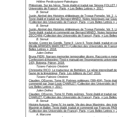
Hélène Perdicoyianni-Paleologou
Philostrate. Sur les héros. Texte établi et traduit par Simone FOLLET 
Universités de France), Paris, « Les Belles Lettres », 2017.
B. Stenuit
Justin. Abrégé des Histoires philippiques de Trogue Pompée. Vol. 2 : L
Texte établi et traduit par Bernard MINEO. Notes historiques par G
(Collection des Universités de France), Paris, « Les Belles Lettres »,
B. Stenuit
Justin. Abrégé des Histoires philippiques de Trogue Pompée. Vol. 3. L
Texte établi, traduit et commenté par Bernard MINEO. Notes historiq
ZECCHINI (Collection des Universités de France), Paris, « Les Belles
B. Stenuit
Arnobe. Contre les Gentils. Tome II : Livre II. Texte établi, traduit et
Mireille ARMISEN-MARCHETTI (Collection des Universités de France)
Belles Lettres », 2018.
Julien Delhez
Bruna PIERI, Narrare memoriter temporaliter dicere. Racconto e meta
Confessioni di Agostino (Testi e manuali per l’insegnamento universitari
143), Bologna, Pàtron, 2018.
Tiziano Fabrizio Ottobrini
Christophe RICO, Le traducteur de Bethléem. Le génie interprétatif d
l’aune de la linguistique, Paris, Les éditions du Cerf, 2016.
Tiziano Fabrizio Ottobrini
Claudien. OEuvres. Tome III. Poèmes politiques (399-404). Texte établi
commenté par Jean-Louis CHARLET (Collection des Universités de Fr
Les Belles Lettres », 2017.
Julien Delhez
Claudien. OEuvres. Tome IV. Petits poèmes. Texte établi et traduit pa
CHARLET (Collection des Universités de France), Paris, « Les Belles 
B. Stenuit
Histoire Auguste. Tome IV. Ire partie. Vie des deux Maximins, des troi
Maximin et Balbin. Texte établi, traduit et commenté par François 
(Collection des Universités de France), Paris, « Les Belles Lettres »,
A. Marcone