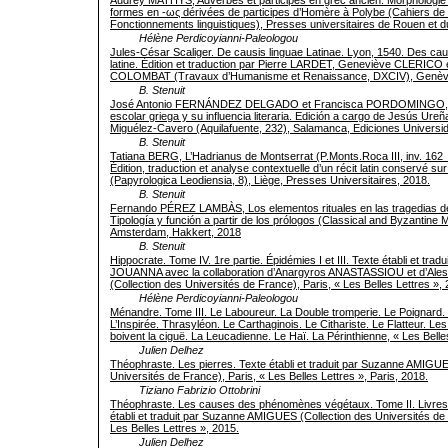
formes en -ως dérivées de participes d’Homère à Polybe (Cahiers de 
Fonctionnements linguistiques), Presses universitaires de Rouen et 
Hélène Perdicoyianni-Paleologou
Jules-César Scaliger. De causis linguae Latinae. Lyon, 1540. Des cau
latine. Édition et traduction par Pierre LARDET, Geneviève CLERICO 
COLOMBAT (Travaux d’Humanisme et Renaissance, DXCIV), Genève
B. Stenuit
José Antonio FERNÁNDEZ DELGADO et Francisca PORDOMINGO, L
escolar griega y su influencia literaria. Edición a cargo de Jesús Ure
Miguélez-Cavero (Aquilafuente, 232), Salamanca, Ediciones Universi
B. Stenuit
Tatiana BERG, L’Hadrianus de Montserrat (P.Monts.Roca III, inv. 162 
Édition, traduction et analyse contextuelle d’un récit latin conservé su
(Papyrologica Leodiensia, 8), Liège, Presses Universitaires, 2018.
B. Stenuit
Fernando PÉREZ LAMBÀS, Los elementos rituales en las tragedias de
Tipología y función a partir de los prólogos (Classical and Byzantine
Amsterdam, Hakkert, 2018
B. Stenuit
Hippocrate. Tome IV. 1re partie. Épidémies I et III. Texte établi et trad
JOUANNA avec la collaboration d’Anargyros ANASTASSIOU et d’A
(Collection des Universités de France), Paris, « Les Belles Lettres »,
Hélène Perdicoyianni-Paleologou
Ménandre. Tome III. Le Laboureur. La Double tromperie. Le Poignard.
L’Inspirée. Thrasyléon. Le Carthaginois. Le Cithariste. Le Flatteur. L
boivent la ciguë. La Leucadienne. Le Haï. La Périnthienne, « Les Belle
Julien Delhez
Théophraste. Les pierres. Texte établi et traduit par Suzanne AMIGUE
Universités de France), Paris, « Les Belles Lettres », Paris, 2018.
Tiziano Fabrizio Ottobrini
Théophraste. Les causes des phénomènes végétaux. Tome II. Livres II
établi et traduit par Suzanne AMIGUES (Collection des Universités de 
Les Belles Lettres », 2015.
Julien Delhez