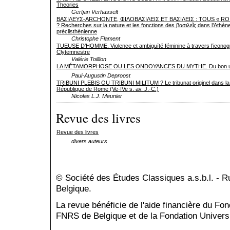
Theories
Gertjan Verhasselt
ΒΑΣΙΛΕΥΣ-ARCHONTE, ΦΙΛΟΒΑΣΙΛΕΙΣ ET ΒΑΣΙΛΕΙΣ : TOUS « RO
? Recherches sur la nature et les fonctions des βασιλεῖς dans l’Athèn
préclisthénienne
Christophe Flament
TUEUSE D’HOMME. Violence et ambiguïté féminine à travers l’iconog
Clytemnestre
Valérie Toillion
LA MÉTAMORPHOSE OU LES ONDOYANCES DU MYTHE. Du bon us
Paul-Augustin Deproost
TRIBUNI PLEBIS OU TRIBUNI MILITUM ? Le tribunat originel dans la
République de Rome (Ve-IVe s. av. J.-C.)
Nicolas L.J. Meunier
Revue des livres
Revue des livres
divers auteurs
© Société des Études Classiques a.s.b.l. - 
Belgique.
La revue bénéficie de l'aide financière du Fo
FNRS de Belgique et de la Fondation Universi