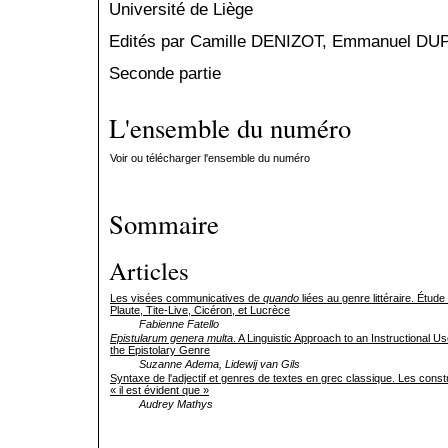
Université de Liège
Edités par Camille DENIZOT, Emmanuel D
Seconde partie
L'ensemble du numéro
Voir ou télécharger l'ensemble du numéro
Sommaire
Articles
Les visées communicatives de
quando
liées au genre littéraire. Étud
Plaute, Tite-Live, Cicéron, et Lucrèce
Fabienne Fatello
Epistularum genera multa
. A Linguistic Approach to an Instructional U
the Epistolary Genre
Suzanne Adema, Lidewij van Gils
Syntaxe de l'adjectif et genres de textes en grec classique. Les constr
« il est évident que »
Audrey Mathys