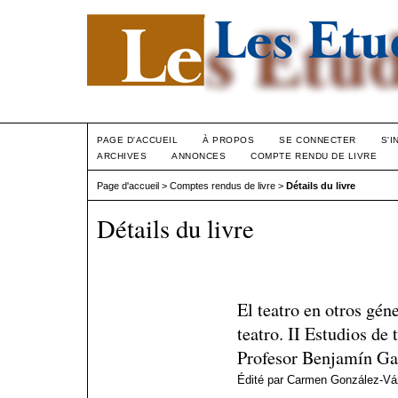
PAGE D'ACCUEIL
À PROPOS
SE CONNECTER
S'I
ARCHIVES
ANNONCES
COMPTE RENDU DE LIVRE
Page d'accueil
>
Comptes rendus de livre
>
Détails du livre
Détails du livre
El teatro en otros gén
teatro. II Estudios de
Profesor Benjamín Ga
Édité par Carmen González-V