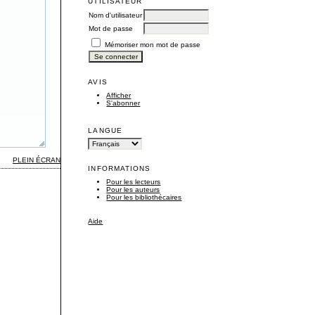
UTILISATEUR
Nom d'utilisateur
Mot de passe
Mémoriser mon mot de passe
AVIS
Afficher
S'abonner
LANGUE
PLEIN ÉCRAN
INFORMATIONS
Pour les lecteurs
Pour les auteurs
Pour les bibliothécaires
Aide