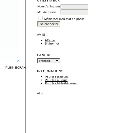
UTILISATEUR
Nom d'utilisateur
Mot de passe
Mémoriser mon mot de passe
AVIS
Afficher
S'abonner
LANGUE
PLEIN ÉCRAN
INFORMATIONS
Pour les lecteurs
Pour les auteurs
Pour les bibliothécaires
Aide