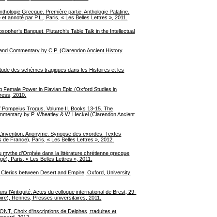
ologie Grecque. Première partie. Anthologie Palatine.
é et annoté par P.L., Paris, « Les Belles Lettres », 2011.
er’s Banquet. Plutarch’s Table Talk in the Intellectual
 and Commentary by C.P. (Clarendon Ancient History
Étude des schèmes tragiques dans les Histoires et les
Female Power in Flavian Epic (Oxford Studies in
Press, 2010.
 of Pompeius Trogus. Volume II. Books 13-15. The
ommentary by P. Wheatley & W. Heckel (Clarendon Ancient
L’invention. Anonyme. Synopse des exordes. Textes
és de France), Paris, « Les Belles Lettres », 2012.
mythe d’Orphée dans la littérature chrétienne grecque
ê), Paris, « Les Belles Lettres », 2011.
erics between Desert and Empire, Oxford, University
Antiquité. Actes du colloque international de Brest, 29-
ire), Rennes, Presses universitaires, 2011.
hoix d’inscriptions de Delphes, traduites et
occard, 2012.