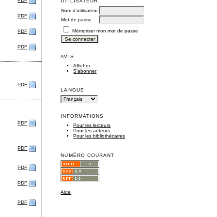
PDF
UTILISATEUR
Nom d'utilisateur
PDF
Mot de passe
Mémoriser mon mot de passe
PDF
PDF
AVIS
Afficher
S'abonner
PDF
LANGUE
INFORMATIONS
PDF
Pour les lecteurs
Pour les auteurs
Pour les bibliothécaires
PDF
NUMÉRO COURANT
PDF
PDF
Aide
PDF