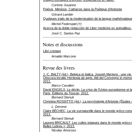
Corinne Jouanno
Poièsis, Mimèsis, Catharsis dans la Poétique d'Artistote
Gérard Lambin
Quelques traits de la modernisation de la langue mathématique
Michel Federspiel (†)
Acerca de la doble redacción de Liber medicine ex animalibus 
José C. Santos Paz
Notes et discussions
Libri cristiani
Arnaldo Marcone
Revue des livres
J.-C. BALTY (éd.), Belgica et Italica. Joseph Mertens : une vie 
Obscura incultis Herdonia ab agris. Atti del Convegno in mem
2012.
Marco Cavalieri
David ENGELS, Le déclin. La crise de l’Union européenne et la
Paris, Éditions du Toucan, 2012.
Bernard Stenuit
Christina ROSSITTO (éd.), La psychologie d’Aristote (Études ari
L. Derome
Claire BÉCHEC, La vie surnaturelle dans le monde gréco-roma
2013.
Bernard Stenuit
Laurent BRICAULT, Les cultes isiaques dans le monde gréco-ro
Belles Lettres », 2013.
Nicolas Amoroso