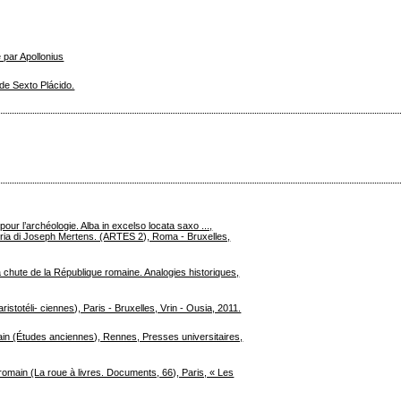
 par Apollonius
de Sexto Plácido.
pour l’archéologie. Alba in excelso locata saxo ...,
oria di Joseph Mertens. (ARTES 2), Roma - Bruxelles,
 chute de la République romaine. Analogies historiques,
stotéli- ciennes), Paris - Bruxelles, Vrin - Ousia, 2011.
in (Études anciennes), Rennes, Presses universitaires,
main (La roue à livres. Documents, 66), Paris, « Les