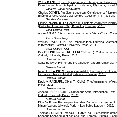
Walter BURKERT, La religion grecque à l’époque archaïque et c
Pierre Bonnechère (Antiquités. Synthèses, 13), Paris, Picard, 
Jacques Vanschoonwinkel
Charles DOYEN, Poséidon souverain. Contribution à l’histoire
(Mémoires de la Classe des Lettres. Collection in-8°, 3e série
Gabriela Cursaru
Claude RAMBAUX, La Genèse du judaïsme et du christianisme. 
(Collection Latomus, 332), Bruxelles, Latomus, 2011.
Jean-Claude Polet
André SAUGE, Jésus de Nazareth contre Jésus-Christ. Tome I
Marcel Havelange
Warren T. WOODFIN, The Embodied Icon. Liturgical Vestment
in Byzantium), Oxford, University Press, 2011.
Jean-Claude Polet
Dirk OBBINK, Richard RUTHERFORD (éd.), Culture in Pieces.
Oxford, University Press, 2011.
Bernard Stenuit
Suzanne SAID, Homer and the Odyssey, Oxford, University P
Bernard Stenuit
Marcel DELAUNOIS, La originalidad del plan retórico en la eloc
Hernández Muñoz, Madrid, Ediciones Clásicas, 2011.
Bernard Stenuit
David A. RAEBURN, Oliver THOMAS, The Agamemnon of Aeschy
Press, 2011.
Bernard Stenuit
Annette HARDER (éd.), Callimachus Aetia. Introduction, Text
Oxford, University Press, 2012.
Bernard Stenuit
Dion De Pruse, Ilion n’a pas été prise. Discours « troyen » 11
Minon (La roue à livres), Paris, « Les Belles Lettres », 2012.
Bernard Stenuit
Thomas SCHMIDT, Pascale FLEURY (éd.), Perceptions of the 
Seconde Sophistique et son épo- que, Toronto - Buffalo - Lond