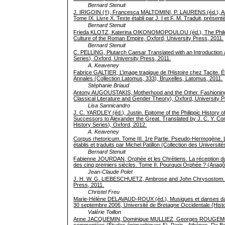
Bernard Stenuit
J. IRIGOIN (†), Francesca MALTOMINI, P. LAURENS (éd.), Anth
Tome IX. Livre X. Texte établi par J. I et F. M. Traduit, présent
Bernard Stenuit
Frieda KLOTZ, Katerina OIKONOMOPOULOU (éd.), The Philosoph
Culture of the Roman Empire, Oxford, University Press, 2011.
Bernard Stenuit
C. PELLING, Plutarch Caesar Translated with an Introduction
Series), Oxford, University Press, 2011.
A. Keaveney
Fabrice GALTIER, L’image tragique de l’Histoire chez Tacite. 
Annales (Collection Latomus, 333), Bruxelles, Latomus, 2011.
Stéphanie Briaud
Antony AUGOUSTAKIS, Motherhood and the Other. Fashioning 
Classical Literature and Gender Theory), Oxford, University 
Lisa Sannicandro
J. C. YARDLEY (éd.), Justin. Epitome of the Philippic History
Successors to Alexander the Great. Translated by J. C. Y. C
History Series), Oxford, 2012.
A. Keaveney
Corpus rhetoricum. Tome III. 1re Partie. Pseudo-Hermogène. 
établis et traduits par Michel Patillon (Collection des Universit
Bernard Stenuit
Fabienne JOURDAN, Orphée et les Chrétiens. La réception du 
des cinq premiers siècles. Tome II. Pourquoi Orphée ? (Anagôg
Jean-Claude Polet
J. H. W. G. LIEBESCHUETZ, Ambrose and John Chrysostom. Cl
Press, 2011.
Christel Freu
Marie-Hélène DELAVAUD-ROUX (éd.), Musiques et danses dans l’
30 septembre 2006, Université de Bretagne Occidentale (Histo
Valérie Toillon
Anne JACQUEMIN, Dominique MULLIEZ, Georges ROUGEMONT, C
commentées (Études épigraphiques 5), Paris - Athènes, De B