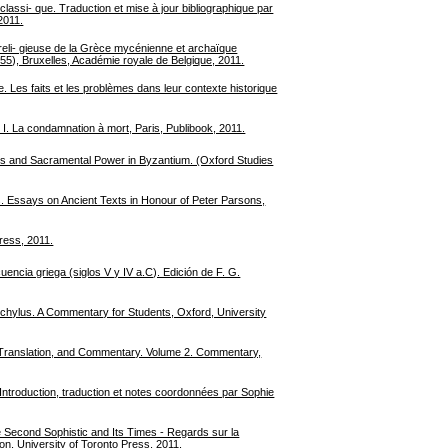
lassi- que. Traduction et mise à jour bibliographique par
2011.
 reli- gieuse de la Grèce mycénienne et archaïque
, 55), Bruxelles, Académie royale de Belgique, 2011.
Les faits et les problèmes dans leur contexte historique
. La condamnation à mort, Paris, Publibook, 2011.
s and Sacramental Power in Byzantium. (Oxford Studies
 Essays on Ancient Texts in Honour of Peter Parsons,
ress, 2011.
uencia griega (siglos V y IV a.C). Edición de F. G.
lus. A Commentary for Students, Oxford, University
, Translation, and Commentary. Volume 2. Commentary,
. Introduction, traduction et notes coordonnées par Sophie
Second Sophistic and Its Times - Regards sur la
on, University of Toronto Press, 2011.