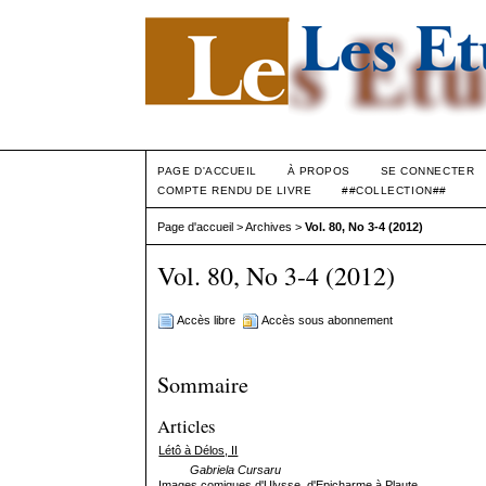
PAGE D'ACCUEIL
À PROPOS
SE CONNECTER
COMPTE RENDU DE LIVRE
##COLLECTION##
Page d'accueil
>
Archives
>
Vol. 80, No 3-4 (2012)
Vol. 80, No 3-4 (2012)
Accès libre
Accès sous abonnement
Sommaire
Articles
Létô à Délos, II
Gabriela Cursaru
Images comiques d'Ulysse, d'Epicharme à Plaute.