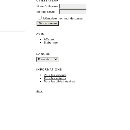
UTILISATEUR
Nom d'utilisateur
Mot de passe
Mémoriser mon mot de passe
AVIS
Afficher
S'abonner
LANGUE
INFORMATIONS
Pour les lecteurs
Pour les auteurs
Pour les bibliothécaires
Aide