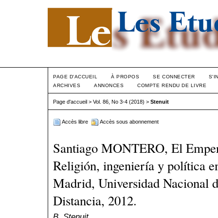
PAGE D'ACCUEIL
À PROPOS
SE CONNECTER
S'I
ARCHIVES
ANNONCES
COMPTE RENDU DE LIVRE
Page d'accueil
>
Vol. 86, No 3-4 (2018)
>
Stenuit
Accès libre
Accès sous abonnement
Santiago MONTERO, El Emperad
Religión, ingeniería y política
Madrid, Universidad Nacional 
Distancia, 2012.
B. Stenuit