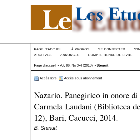
PAGE D'ACCUEIL
À PROPOS
SE CONNECTER
S'I
ARCHIVES
ANNONCES
COMPTE RENDU DE LIVRE
Page d'accueil
>
Vol. 86, No 3-4 (2018)
>
Stenuit
Accès libre
Accès sous abonnement
Nazario. Panegirico in onore di
Carmela Laudani (Biblioteca del
12), Bari, Cacucci, 2014.
B. Stenuit