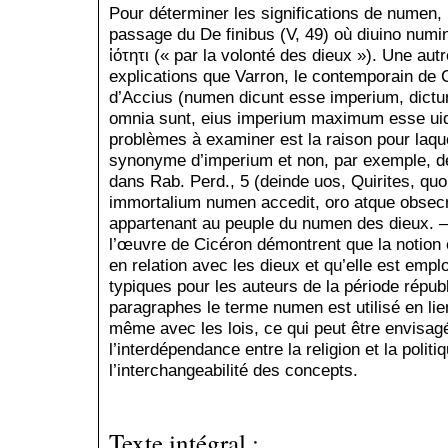
Pour déterminer les significations de numen, 
passage du De finibus (V, 49) où diuino numin
ἰότητι (« par la volonté des dieux »). Une aut
explications que Varron, le contemporain de 
d’Accius (numen dicunt esse imperium, dictu
omnia sunt, eius imperium maximum esse uidea
problèmes à examiner est la raison pour la
synonyme d’imperium et non, par exemple, de
dans Rab. Perd., 5 (deinde uos, Quirites, q
immortalium numen accedit, oro atque obsecro
appartenant au peuple du numen des dieux. 
l’œuvre de Cicéron démontrent que la notion 
en relation avec les dieux et qu’elle est emp
typiques pour les auteurs de la période répu
paragraphes le terme numen est utilisé en lie
même avec les lois, ce qui peut être envis
l’interdépendance entre la religion et la polit
l’interchangeabilité des concepts.
Texte intégral :